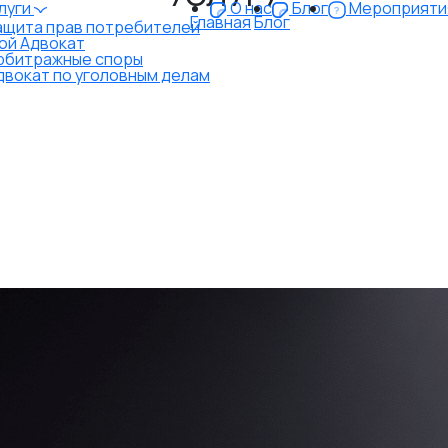
луги
О нас
Блог
Мероприяти
Главная
Блог
ащита прав потребителей
ой Адвокат
рбитражные споры
двокат по уголовным делам
К