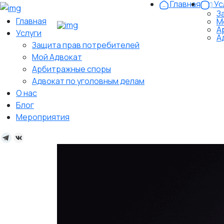
Главная
Ус
З
Главная
М
А
Услуги
А
Защита прав потребителей
Мой Адвокат
Арбитражные споры
Адвокат по уголовным делам
О нас
Блог
Мероприятия