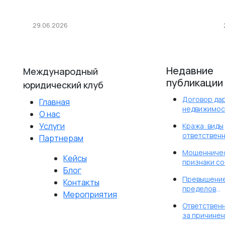
29.06.2026
Права потребителя при покупке
товара с недостатками
Недавние
Международный
публикации
юридический клуб
Договор да
Главная
недвижимост
О нас
оформить и
Услуги
Кража: виды
избежать р
ответственн
Партнерам
квалификац
Мошенничес
ст. 158 УК РФ
Кейсы
признаки со
Блог
преступлен
Превышени
ст. 159 УК РФ
Контакты
пределов
Мероприятия
необходим
Ответствен
обороны
за причине
вреда здор