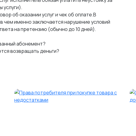
слуг исполнитель обязан уплатить неустойку за
 услуги).
ор об оказании услуг и чек об оплате.В
 в чем именно заключается нарушение условий
вета на претензию (обычно до 10 дней).
ованный абонемент?
ется возвращать деньги?