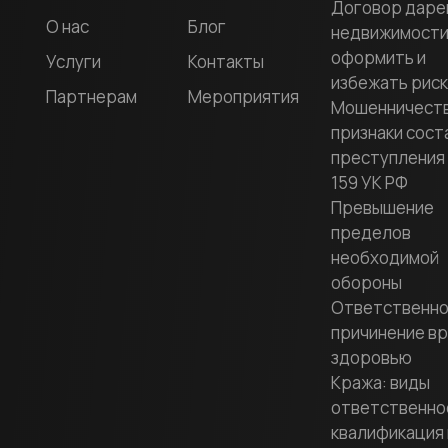
Договор даре
О нас
Блог
недвижимости:
оформить и
Услуги
Контакты
избежать рис
Партнерам
Мероприятия
Мошенничеств
признаки сост
преступления 
159 УК РФ
Превышение
пределов
необходимой
обороны
Ответственно
причинение в
здоровью
Кража: виды
ответственно
квалификация 