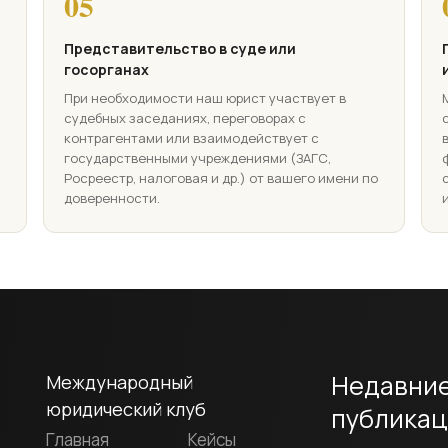
05
Представительство в суде или
госорганах
При необходимости наш юрист участвует в
судебных заседаниях, переговорах с
контрагентами или взаимодействует с
государственными учреждениями (ЗАГС,
Росреестр, налоговая и др.) от вашего имени по
доверенности.
Недавни
Международный
юридический клуб
публикац
Главная
Кейсы