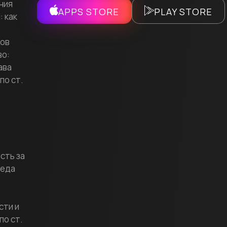
ния
APPS STORE
PLAY STORE
 как
ков
о:
ава
по ст.
сть за
реда
сти и
по ст.