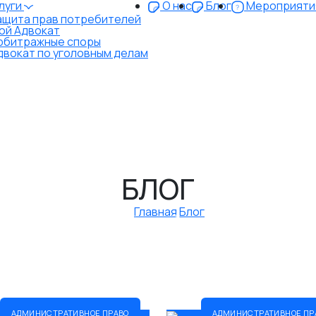
луги
О нас
Блог
Мероприяти
ащита прав потребителей
ой Адвокат
рбитражные споры
двокат по уголовным делам
БЛОГ
Главная
Блог
итражное право
Банкротство
Гражданское право
5
6
5
ивное право
Налоговое право
Наследственное пра
5
5
Трудовое право
Уголовное право
5
4
АДМИНИСТРАТИВНОЕ ПРАВО
АДМИНИСТРАТИВНОЕ ПР