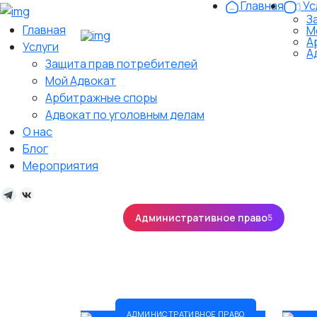
Главная
Ус
З
Главная
М
А
Услуги
А
Защита прав потребителей
Мой Адвокат
Арбитражные споры
Адвокат по уголовным делам
О нас
Блог
Мероприятия
Все
Административное право
Арб
5
Земельное и недвижимость
Корпорат
5
Семейное право
Страховые споры
5
5
АДМИНИСТРАТИВНОЕ ПРАВО