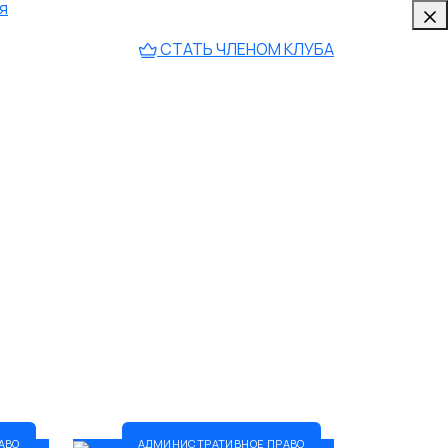
я
СТАТЬ ЧЛЕНОМ КЛУБА
Защита прав потребителей
5
во
Предварительное следствие
5
5
АВО
АДМИНИСТРАТИВНОЕ ПРАВО