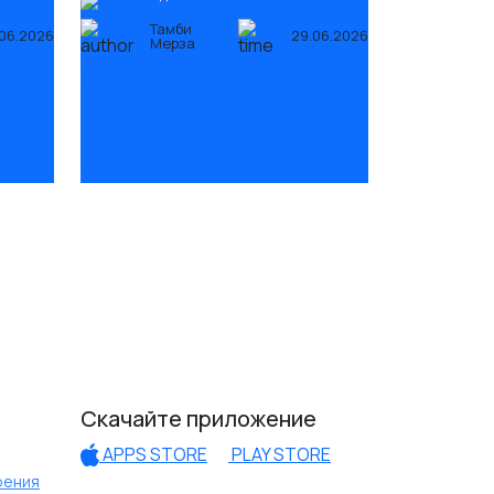
Тамби
06.2026
29.06.2026
Мерза
Незаконная
предпринимательская
деятельность:
ответственность
ЧИТАТЬ
Скачайте приложение
APPS STORE
PLAY STORE
рения