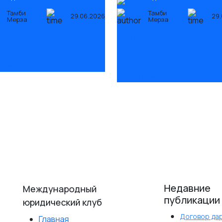
Тамби
Тамби
29.06.2026
29.
Мерза
Мерза
 и обязанности граждан
Административная
роверках полицией
ответственность за
нарушение тишины
ТЬ
ЧИТАТЬ
Недавние
Международный
публикации
юридический клуб
Договор да
Главная