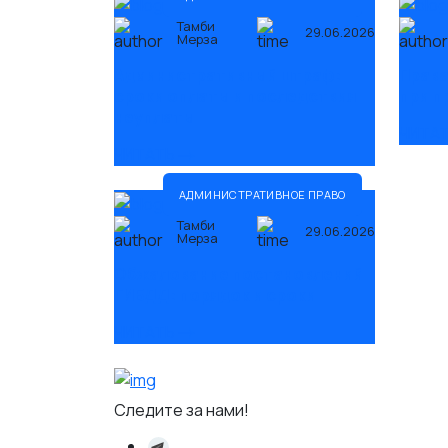
Тамби
29.06.2026
Мерза
Административный штраф:
Права
сроки оплаты и последствия
при п
неуплаты
ЧИТА
ЧИТАТЬ
АДМИНИСТРАТИВНОЕ ПРАВО
Тамби
29.06.2026
Мерза
Обжалование постановлений
ГИБДД: порядок и сроки
ЧИТАТЬ
Следите за нами!