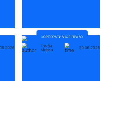
КО:
Споры по страхованию
имущества: пожары и заливы
ЧИТАТЬ
КОРПОРАТИВНОЕ ПРАВО
Тамби
06.2026
29.06.2026
Мерза
Устав общества: как
составить основной документ
ЧИТАТЬ