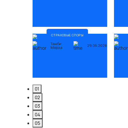
Статус подозреваемого:
Меры 
права и обязанности
до ар
ЧИТАТЬ
ЧИТА
СТРАХОВЫЕ СПОРЫ
Тамби
29.06.2026
Мерза
Отказ в выплате по ОСАГО: что
Отказ
делать
защит
ЧИТАТЬ
ЧИТА
01
02
03
04
05