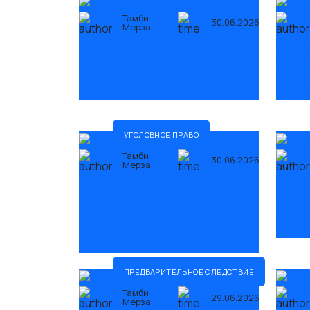
Тамби
30.06.2026
Мерза
Ответственность за
Прев
причинение вреда здоровью
необ
ЧИТАТЬ
ЧИТА
УГОЛОВНОЕ ПРАВО
Тамби
30.06.2026
Мерза
Кража: виды ответственности
Знако
и квалификация по ст. 158 УК
уголо
РФ
ЧИТА
ЧИТАТЬ
ПРЕДВАРИТЕЛЬНОЕ СЛЕДСТВИЕ
Тамби
29.06.2026
Мерза