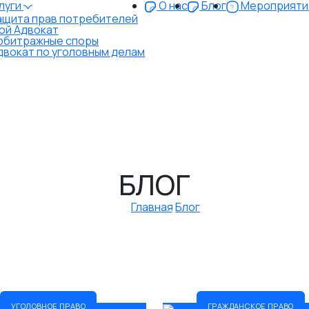
луги
О нас
Блог
Мероприяти
ащита прав потребителей
ой Адвокат
рбитражные споры
двокат по уголовным делам
БЛОГ
Главная
Блог
итражное право
Банкротство
Гражданское право
5
6
5
ивное право
Налоговое право
Наследственное пра
5
5
Трудовое право
Уголовное право
5
4
УГОЛОВНОЕ ПРАВО
ГРАЖДАНСКОЕ ПРАВО