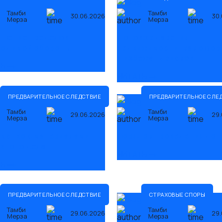
Тамби
Тамби
30.06.2026
30.
Мерза
Мерза
ышение пределов
Договор дарения
ходимой обороны
недвижимости: как офор
и избежать рисков
ТЬ
ЧИТАТЬ
ПРЕДВАРИТЕЛЬНОЕ СЛЕДСТВИЕ
ПРЕДВАРИТЕЛЬНОЕ СЛЕ
Тамби
Тамби
29.06.2026
29.
Мерза
Мерза
мство с материалами
Порядок проведения до
вного дела
ЧИТАТЬ
ТЬ
ПРЕДВАРИТЕЛЬНОЕ СЛЕДСТВИЕ
СТРАХОВЫЕ СПОРЫ
Тамби
Тамби
29.06.2026
29.
Мерза
Мерза