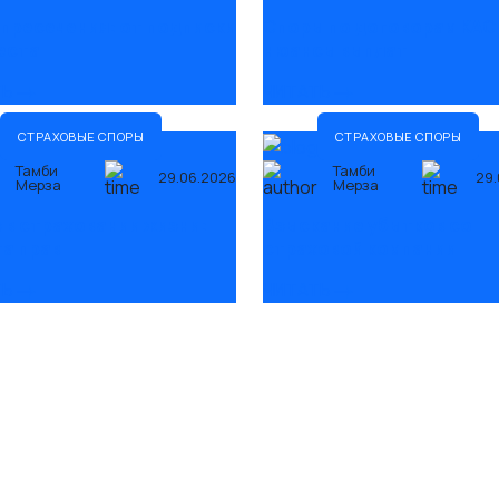
пресечения: от подписки
Споры по договорам КАС
еста
нюансы выплат
ТЬ
ЧИТАТЬ
СТРАХОВЫЕ СПОРЫ
СТРАХОВЫЕ СПОРЫ
Тамби
Тамби
29.06.2026
29.
Мерза
Мерза
 в страховании жизни:
Взыскание убытков со
а прав
страховой компании
ТЬ
ЧИТАТЬ