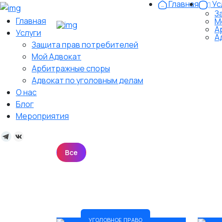
Главная
Ус
З
Главная
М
А
Услуги
А
Защита прав потребителей
Мой Адвокат
Арбитражные споры
Адвокат по уголовным делам
О нас
Блог
Мероприятия
Все
Административное право
Арб
5
Земельное и недвижимость
Корпорат
5
Семейное право
Страховые споры
5
5
УГОЛОВНОЕ ПРАВО