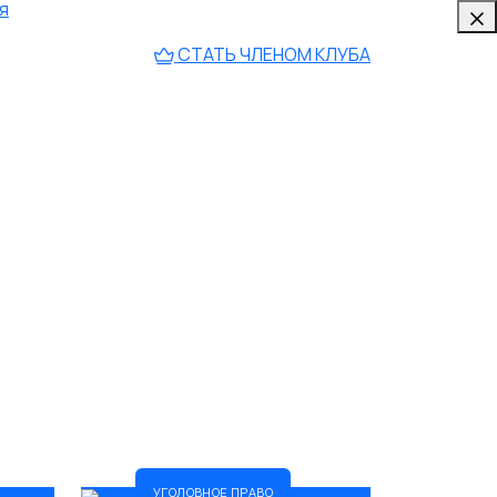
я
СТАТЬ ЧЛЕНОМ КЛУБА
Защита прав потребителей
5
во
Предварительное следствие
5
5
УГОЛОВНОЕ ПРАВО